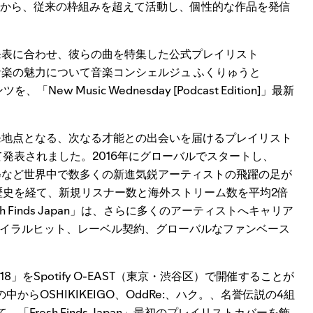
分野から、従来の枠組みを超えて活動し、個性的な作品を発信
ーティストの発表に合わせ、彼らの曲を特集した公式プレイリスト
やその音楽の魅力について音楽コンシェルジュ ふくりゅうと
 Music Wednesday [Podcast Edition]」最新
ーの出発地点となる、次なる才能との出会いを届けるプレイリスト
合わせて発表されました。2016年にグローバルでスタートし、
st、Ice Spiceなど世界中で数多くの新進気鋭アーティストの飛躍の足が
0年の歴史を経て、新規リスナー数と海外ストリーム数を平均2倍
Finds Japan」は、さらに多くのアーティストへキャリア
イラルヒット、レーベル契約、グローバルなファンベース
ht #18」をSpotify O-EAST（東京・渋谷区）で開催することが
ストの中からOSHIKIKEIGO、OddRe:、ハク。、名誉伝説の4組
ACTとして、「Fresh Finds Japan」最初のプレイリストカバーを飾