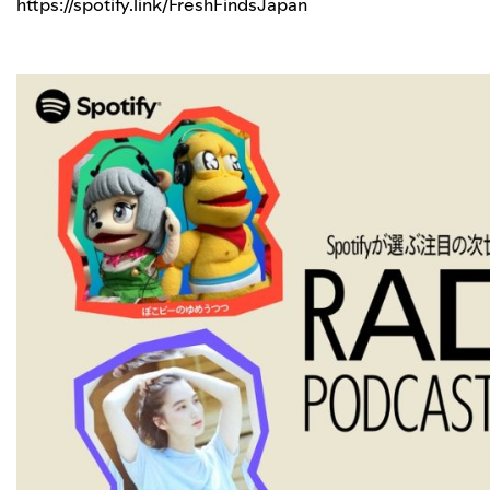
https://spotify.link/FreshFindsJapan