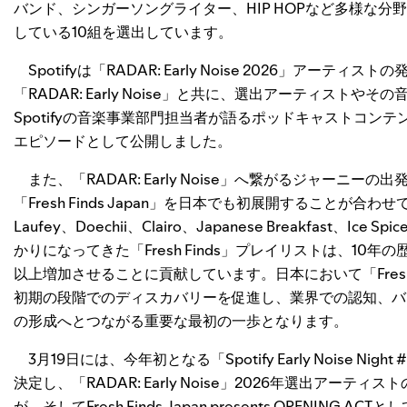
バンド、シンガーソングライター、HIP HOPなど多様な
している10組を選出しています。
Spotifyは「RADAR: Early Noise 2026」ア
「RADAR: Early Noise」と共に、選出アーティスト
Spotifyの音楽事業部門担当者が語るポッドキャストコンテンツを、「New
エピソードとして公開しました。
また、「RADAR: Early Noise」へ繋がるジャーニ
「Fresh Finds Japan」を日本でも初展開することが
Laufey、Doechii、Clairo、Japanese Breakfa
かりになってきた「Fresh Finds」プレイリストは、1
以上増加させることに貢献しています。日本において「Fresh 
初期の段階でのディスカバリーを促進し、業界での認知、バ
の形成へとつながる重要な最初の一歩となります。
3月19日には、今年初となる「Spotify Early Noise Nig
決定し、「RADAR: Early Noise」2026年選出アーティ
が、そしてFresh Finds Japan presents OPENING 