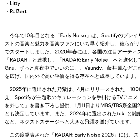
・Litty
・Rol3ert
今年で10年目となる「Early Noise」は、Spotif
ストの音楽と魅力を音楽ファンにいち早く紹介し、彼らがリ
でスタートしました。2020年春には、各国の注目アーテ
「RADAR」と連携し、「RADAR: Early Noise」へ
Gnu、ずっと真夜中でいいのに。、Vaundy、藤井 風な
を広げ、国内外で高い評価を得る存在へと成長しています。
2025年に選出された乃紫は、4月にリリースされた「100
え、Spotifyが主題歌のキュレーションを手掛けるTVアニ
を外して」を書き下ろし提供、1月11日よりMBS/TBS系
とも決定しています。また、2024年に選出されたtuki.
など、ネクストステージへと大きな飛躍を遂げています。
この度発表された「RADAR: Early Noise 2026