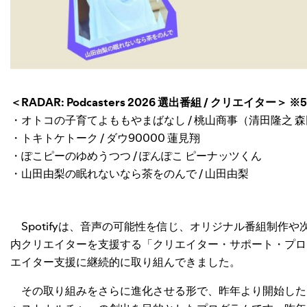
＜RADAR: Podcasters 2026 選出番組 / クリエイター＞ ※
・オトコの子育てよももやまばなし / 桃山商事（清田隆之 
・トキトケトーク / ダウ90000 蓮見翔
・ぽこピーのゆめうつつ / ぽんぽこ ピーナッツくん
・山田由梨の眠れないなら茶をのんで / 山田由梨
Spotifyは、音声の可能性を信じ、オリジナル番組制作や次
内クリエイターを支援する「クリエイター・サポート・プロ
エイター支援に継続的に取り組んできました。
その取り組みをさらに進化させる形で、昨年より開始した「RAD