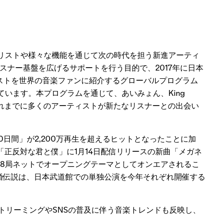
yのプレイリストや様々な機能を通じて次の時代を担う新進アーティ
スナー基盤を広げるサポートを行う目的で、2017年に日本
ィストを世界の音楽ファンに紹介するグローバルプログラム
と進化しています。本プログラムを通じて、あいみょん、King
どこれまでに多くのアーティストが新たなリスナーとの出会い
0日間」が2,200万再生を超えるヒットとなったことに加
メ「正反対な君と僕」に1月14日配信リリースの新曲「メガネ
全国28局ネットでオープニングテーマとしてオンエアされるこ
と離婚伝説は、日本武道館での単独公演を今年それぞれ開催する
」には、ストリーミングやSNSの普及に伴う音楽トレンドも反映し、