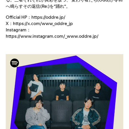
へ鳴らすその返信(Re:)を“踊れ“。
Official HP：
https://oddre.jp/
X：
https://x.com/www_oddre_jp
Instagram：
https://www.instagram.com/_www.oddre.jp/