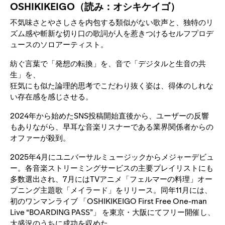
OSHIKIKEIGO（読み：オシキケイゴ）
不気味さとやさしさを内包する類似がない歌声と、独特のリ
ズム感や斬新な切り口の歌詞が人を惹きつけるセルフプロデ
ュースのソロアーティスト。
紡ぐ言葉で「発想の転換」を、音で「デジタルと生音の共
生」を、
狂気にも似た論理的思考でこだわり抜く姿は、得体のしれな
い存在感を感じさせる。
2024年から始めたSNS投稿開始直後から、ユーザーの反響
もありながら、早耳な音楽リスナーである業界関係者からの
オファーが殺到。
2025年4月にユニバーサルミュージックからメジャーデビュ
ー。各音楽ストリーミングサービスの主要プレイリストにも
多数選出され、7月にはTVアニメ「フェルマーの料理」オー
プニング主題歌「メイラード」をリリース。同年11月には、
初のワンマンライブ 「OSHIKIKEIGO First Free One-man
Live “BOARDING PASS”」 を東京・大阪にてフリー開催し、
大盛況のうちに成功を収めた。