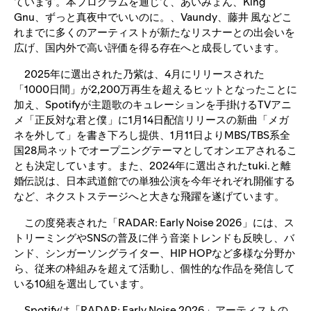
ています。本プログラムを通じて、あいみょん、King
Gnu、ずっと真夜中でいいのに。、Vaundy、藤井 風などこ
れまでに多くのアーティストが新たなリスナーとの出会いを
広げ、国内外で高い評価を得る存在へと成長しています。
2025年に選出された乃紫は、4月にリリースされた
「1000日間」が2,200万再生を超えるヒットとなったことに
加え、Spotifyが主題歌のキュレーションを手掛けるTVアニ
メ「正反対な君と僕」に1月14日配信リリースの新曲「メガ
ネを外して」を書き下ろし提供、1月11日よりMBS/TBS系全
国28局ネットでオープニングテーマとしてオンエアされるこ
とも決定しています。また、2024年に選出されたtuki.と離
婚伝説は、日本武道館での単独公演を今年それぞれ開催する
など、ネクストステージへと大きな飛躍を遂げています。
この度発表された「RADAR: Early Noise 2026」には、ス
トリーミングやSNSの普及に伴う音楽トレンドも反映し、バ
ンド、シンガーソングライター、HIP HOPなど多様な分野か
ら、従来の枠組みを超えて活動し、個性的な作品を発信して
いる10組を選出しています。
Spotifyは「RADAR: Early Noise 2026」アーティストの