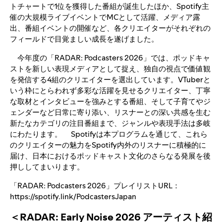
トチャートで1位を獲得した番組が誕生したほか、Spotify主
催の大規模ライブイベントでMCとして活躍、メディア露
出、番組イベントの開催など、各クリエイターがそれぞれの
フィールドで目覚ましい成長を遂げました。
今年度の「RADAR: Podcasters 2026」では、ポッドキャ
ストを新しい表現メディアとして捉え、独自の視点で価値観
を発信する4組のクリエイターを選出しています。VTuberと
いう枠にとらわれず多彩な活躍を見せるクリエイター、丁寧
な取材とインタビューを強みとする番組、そして子育てやジ
ェンダーなど日常に寄り添い、リスナーとの深い共感を生む
新たなカテゴリの注目番組まで、ジャンルや表現手法は多岐
にわたります。 Spotifyは本プログラムを通じて、これら
のクリエイターの魅力をSpotify内外のリスナーに積極的に
届け、日本におけるポッドキャスト文化のさらなる発展を後
押ししてまいります。
「RADAR: Podcasters 2026」プレイリストURL：
https://spotify.link/PodcastersJapan
＜RADAR: Early Noise 2026 アーティスト紹