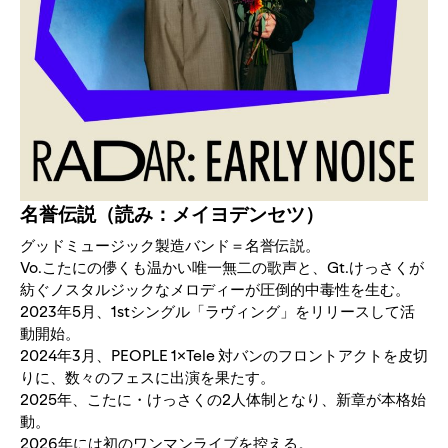
名誉伝説（読み：メイヨデンセツ）
グッドミュージック製造バンド＝名誉伝説。
Vo.こたにの儚くも温かい唯一無二の歌声と、Gt.けっさくが
紡ぐノスタルジックなメロディーが圧倒的中毒性を生む。
2023年5月、1stシングル「ラヴィング」をリリースして活
動開始。
2024年3月、PEOPLE 1×Tele 対バンのフロントアクトを皮切
りに、数々のフェスに出演を果たす。
2025年、こたに・けっさくの2人体制となり、新章が本格始
動。
2026年には初のワンマンライブを控える。