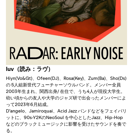
luv（読み：ラヴ）
Hiyn(Vo&Gt)、Ofeen(DJ)、Rosa(Key)、Zum(Ba)、Sho(Ds)
の 5人組新世代フューチャーソウルバンド。メンバー全員
2003年生まれ、関西出身/ 在住で、うち4人が現役大学生。
幼い頃からの友人や大学のジャズ研で出会ったメンバーによ
って2023年6月結成。
D’angelo、Jamiroquai、Acid Jazz バンドなどをフェイバリ
ットに、90s-Y2KのNeoSoul を中心としたJazz、Hip-Hop
などのブラックミュージックに影響を受けたサウンドを奏で
る。