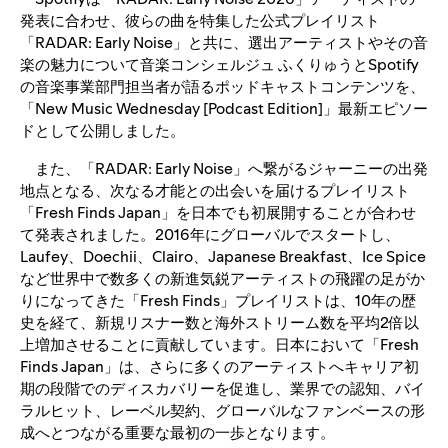
発表に合わせ、彼らの曲を特集した公式プレイリスト
「RADAR: Early Noise」と共に、選出アーティストやその音
楽の魅力について音楽コンシェルジュ ふくりゅうとSpotify
の音楽事業部門担当者が語るポッドキャストコンテンツを、
「New Music Wednesday [Podcast Edition]」最新エピソー
ドとして公開しました。
また、「RADAR: Early Noise」へ繋がるジャーニーの出発
地点となる、次なる才能との出会いを届けるプレイリスト
「Fresh Finds Japan」を日本でも初展開することが合わせ
て発表されました。2016年にグローバルでスタートし、
Laufey、Doechii、Clairo、Japanese Breakfast、Ice Spice
など世界中で数多くの新進気鋭アーティストの飛躍の足がか
りになってきた「Fresh Finds」プレイリストは、10年の歴
史を経て、新規リスナー数と海外ストリーム数を平均2倍以
上増加させることに貢献しています。日本において「Fresh
Finds Japan」は、さらに多くのアーティストへキャリア初
期の段階でのディスカバリーを促進し、業界での認知、バイ
ラルヒット、レーベル契約、グローバルなファンベースの形
成へとつながる重要な最初の一歩となります。