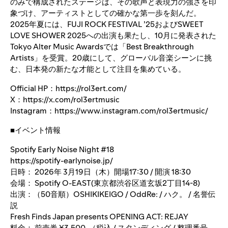
のみで構成されたステージは、その歌声と表現力の強さを印
象づけ、アーティストとしての確かな第一歩を刻んだ。
2025年夏には、FUJI ROCK FESTIVAL ’25およびSWEET
LOVE SHOWER 2025への出演も果たし、10月に発表された
Tokyo Alter Music Awardsでは「Best Breakthrough
Artists」を受賞。20歳にして、グローバル音楽シーンに挑
む、日本発の新たな才能として注目を集めている。
Official HP：
https://rol3ert.com/
X：
https://x.com/rol3ertmusic
Instagram：
https://www.instagram.com/rol3ertmusic/
■イベント情報
Spotify Early Noise Night #18
https://spotify-earlynoise.jp/
日時： 2026年 3月19日（木）開場17:30 / 開演 18:30
会場： Spotify O-EAST(東京都渋谷区道玄坂2丁目14-8)
出演：（50音順）OSHIKIKEIGO / OddRe: / ハク。 / 名誉伝
説
Fresh Finds Japan presents OPENING ACT: REJAY
料金： 前売券 ¥3,500-（税込 / スタンディング / 整理番号