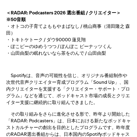
＜RADAR: Podcasters 2026 選出番組 / クリエイター＞
※50音順
・オトコの子育てよももやまばなし / 桃山商事（清田隆之 森
田）
・トキトケトーク / ダウ90000 蓮見翔
・ぽこピーのゆめうつつ / ぽんぽこ ピーナッツくん
・山田由梨の眠れないなら茶をのんで / 山田由梨
Spotifyは、音声の可能性を信じ、オリジナル番組制作や
次世代音声クリエイター育成プログラム「Sound Up」、国
内クリエイターを支援する「クリエイター・サポート・プロ
グラム」などを通じて、ポッドキャスト市場の成長とクリエ
イター支援に継続的に取り組んできました。
その取り組みをさらに進化させる形で、昨年より開始した
「RADAR: Podcasters」は、日本における新たなポッドキャ
ストカルチャーの創出を目的としたプログラムです。昨年度
のRADAR選出番組からは、日本国内のSpotifyポッドキャス