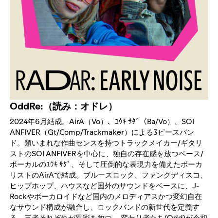
OddRe:（読み：オドレ）
2024年6月結成。AirA（Vo）、ﾕｳｷ ｻﾀﾞ（Ba/Vo）、SOI
ANFIVER（Gt/Comp/Trackmaker）による3ピースバン
ド。類いまれな作曲センスを持つトラックメイカー/ギタリ
ストのSOI ANFIVERを中心に、独自の存在感を放つベース/
ボーカルのﾕｳｷ ｻﾀﾞ、そして圧倒的な表現力を備えたボーカ
リストのAirAで結成。ブルースロック、ファンクディスコ、
ヒップホップ、ハウスなど国外のサウンドをベースに、J-
Rockやボーカロイドなど国内のメロディアスかつ変幻⾃在
なサウンド構成が融合し、ロックバンドの新世代を定義す
る。三者それぞれが異彩を放つ、 変わり者たち(Odd)が令和