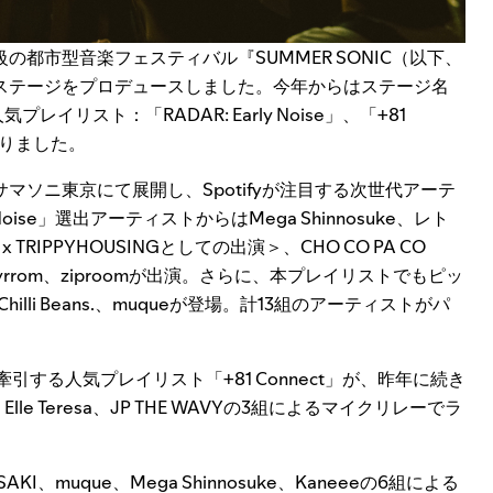
級の都市型音楽フェスティバル『SUMMER SONIC（以下、
ステージをプロデュースしました。今年からはステージ名
気プレイリスト：「RADAR: Early Noise」、「+81
なりました。
マソニ東京にて展開し、Spotifyが注目する次世代アーテ
ise」選出アーティストからはMega Shinnosuke、レト
) x TRIPPYHOUSINGとしての出演＞、CHO CO PA CO
I、Billyrrom、ziproomが出演。さらに、本プレイリストでもピッ
lli Beans.、muqueが登場。計13組のアーティストがパ
牽引する人気プレイリスト「+81 Connect」が、昨年に続き
 Teresa、JP THE WAVYの3組によるマイクリレーでラ
KI、muque、Mega Shinnosuke、Kaneeeの6組による