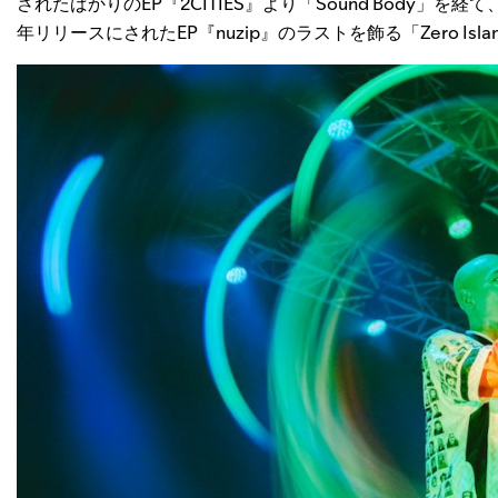
されたばかりのEP『2CITIES』より「Sound Body」を経て、「E
年リリースにされたEP『nuzip』のラストを飾る「Zero Isl