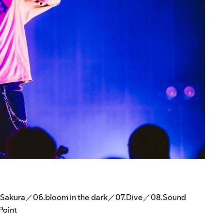
akura／06.bloom in the dark／07.Dive／08.Sound
Point