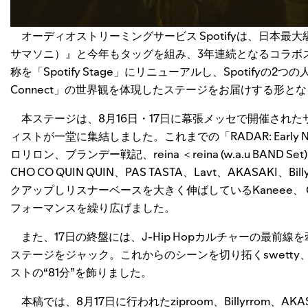
オーディオストリーミングサービス Spotifyは、日本最大
サマソニ）』と今年もタッグを組み、3年連続となるコラボ
称を「Spotify Stage」にリニューアルし、Spotifyの2つの人
Connect」の世界観を体現したステージをお届けする形と
本ステージは、8月16日・17日に幕張メッセで開催されたサ
ィストが一堂に集結しました。これまでの「RADAR: Early No
ロリロン、ブランデー戦記、reina ＜reina (w.a.u BAND Set
CHO CO QUIN QUIN、PAS TASTA、Lavt、AKASAK
クアップしリスナーベースを大きく伸ばしているKaneee、 Chi
フォーマンスを繰り広げました。
また、17日の終盤には、J-Hip Hopカルチャーの最前線を
ステージをジャック。これからのシーンを切り拓くswetty、Elle
ストの“81分”を飾りました。
本稿では、8月17日に行われたziproom、Billyrrom、AKASA