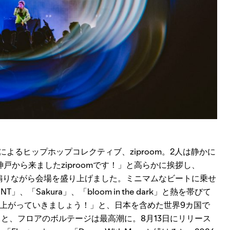
imonによるヒップホップコレクティブ、ziproom。2人は静かに
戸から来ましたziproomです！」と高らかに挨拶し、
！」と煽りながら会場を盛り上げました。ミニマムなビートに乗せ
「Sakura」、「bloom in the dark」と熱を帯びて
上がっていきましょう！」と、日本を含めた世界9カ国で
ると、フロアのボルテージは最高潮に。8月13日にリリース