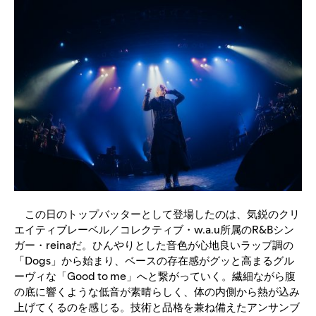
この日のトップバッターとして登場したのは、気鋭のクリ
エイティブレーベル／コレクティブ・w.a.u所属のR&Bシン
ガー・reinaだ。ひんやりとした音色が心地良いラップ調の
「Dogs」から始まり、ベースの存在感がグッと高まるグル
ーヴィな「Good to me」へと繋がっていく。繊細ながら腹
の底に響くような低音が素晴らしく、体の内側から熱が込み
上げてくるのを感じる。技術と品格を兼ね備えたアンサンブ