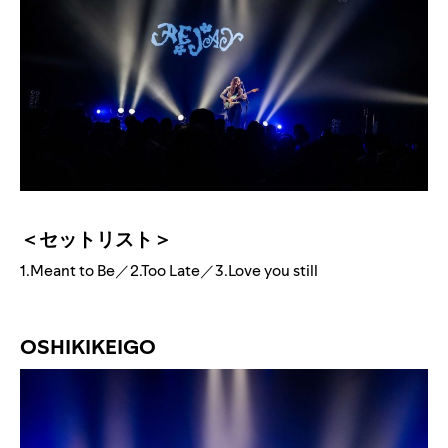
＜セットリスト＞
1.Meant to Be／2.Too Late／3.Love you still
OSHIKIKEIGO