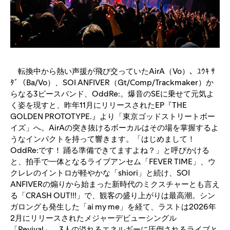
転換中から熱い声援が飛び交っていたAirA（Vo）、ﾕｳｷ ｻ
ﾀﾞ（Ba/Vo）、SOI ANFIVER（Gt/Comp/Trackmaker）か
らなる3ピースバンド、OddRe:。爆音のSEに乗せて元気よ
く姿を現すと、昨年11月にリリースされたEP『THE
GOLDEN PROTOTYPE.』より「東京ゴッドストリートボー
イズ」へ。AirAの突き抜けるボーカルはその場を掌握するよ
うなインパクトを持って響きます。「はじめまして！
OddRe:です！ 踊る準備できてますよね？」と呼びかける
と、拍手で一体となるライブアンセム「FEVER TIME」、ウ
クレレのイントロが軽やかな「shiori」と続け、SOI
ANFIVERの煽りから始まった新時代のミクスチャーとも言え
る「CRASH OUT!!!」で、観客の盛り上がりは最高潮。シン
ガロングも発生した「ai my me」を経て、ラストは2026年
2月にリリースされたメジャーデビューシングル
「Revival」。3人の溢れるエネルギーに圧倒されるライブと