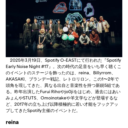
2025年3月19日、Spotify O-EASTにて行われた『Spotify
Early Noise Night #17』。次の時代の足音をいち早く聴くこ
のイベントのステージを飾ったのは、reina、Billyrrom、
AKASAKI、ブランデー戦記、レトロリロン。この1〜2年で
頭角を現してきた、異なる出自と音楽性を持つ新鋭5組であ
る。昨年出演したFurui Rihoやjo0jiをはじめ、過去にはあい
みょんやSTUTS、Omoinotakeや羊文学などが登場するな
ど、2017年の立ち上げ以降積極的に若い才能をフックアッ
プしてきたSpotify主催のイベントだ。
reina