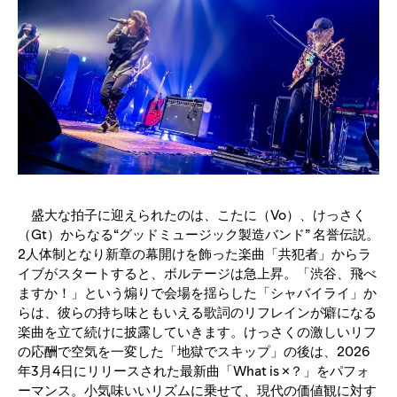
盛大な拍子に迎えられたのは、こたに（Vo）、けっさく
（Gt）からなる“グッドミュージック製造バンド” 名誉伝説。
2人体制となり新章の幕開けを飾った楽曲「共犯者」からラ
イブがスタートすると、ボルテージは急上昇。「渋谷、飛べ
ますか！」という煽りで会場を揺らした「シャバイライ」か
らは、彼らの持ち味ともいえる歌詞のリフレインが癖になる
楽曲を立て続けに披露していきます。けっさくの激しいリフ
の応酬で空気を一変した「地獄でスキップ」の後は、2026
年3月4日にリリースされた最新曲「What is ×？」をパフォ
ーマンス。小気味いいリズムに乗せて、現代の価値観に対す