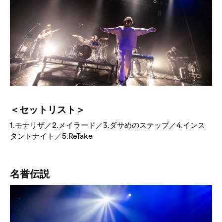
＜セットリスト＞
1.モナリザ／2.メイラード／3.ダサめのステップ／4.インス
タントナイト／5.ReTake
名誉伝説