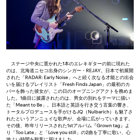
ステージ中央に置かれた1本のエレキギターの前に現れた
のは、北海道ニセコ出身のシンガー・REJAY。日本で初展開
された「RADAR: Early Noise」へと続く次なる才能との出会
いを届けるプレイリスト「Fresh Finds Japan」の最初のカ
バーを飾った彼女が、この日のオープニングアクトを務めま
した。1曲目に披露されたのは、男女の別れをテーマに描い
た「Meant to Be」。日本語と英語を行き交う言葉の響き、
トータルプロデュースを手がけるJQ（Nulbarich）も魅了さ
れたというアンニュイな歌声が、会場に広がっていきます。
その後、昨年リリースされた1stアルバム『Grown tag』よ
り「Too Late」と「Love you still」の2曲を丁寧に歌い、心
地よい時間を観客に届けました。