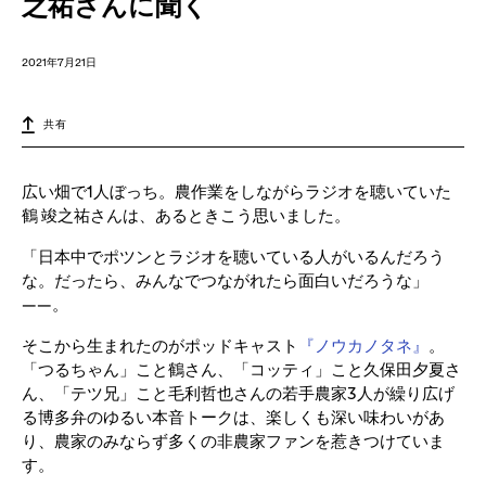
之祐さんに聞く
2021年7月21日
共有
広い畑で1人ぼっち。農作業をしながらラジオを聴いていた
鶴 竣之祐さんは、あるときこう思いました。
「日本中でポツンとラジオを聴いている人がいるんだろう
な。だったら、みんなでつながれたら面白いだろうな」
――。
そこから生まれたのがポッドキャスト
『ノウカノタネ』
。
「つるちゃん」こと鶴さん、「コッティ」こと久保田夕夏さ
ん、「テツ兄」こと毛利哲也さんの若手農家3人が繰り広げ
る博多弁のゆるい本音トークは、楽しくも深い味わいがあ
り、農家のみならず多くの非農家ファンを惹きつけていま
す。