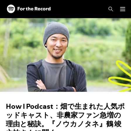
How I Podcast：畑で生まれた人気ポ
ッドキャスト、非農家ファン急増の
理由と秘訣。『ノウカノタネ』鶴 竣