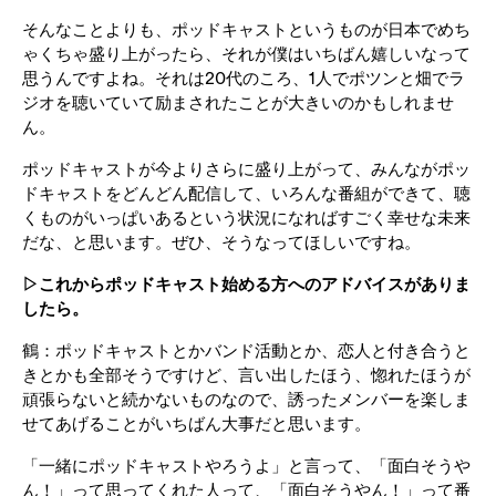
そんなことよりも、ポッドキャストというものが日本でめち
ゃくちゃ盛り上がったら、それが僕はいちばん嬉しいなって
思うんですよね。それは20代のころ、1人でポツンと畑でラ
ジオを聴いていて励まされたことが大きいのかもしれませ
ん。
ポッドキャストが今よりさらに盛り上がって、みんながポッ
ドキャストをどんどん配信して、いろんな番組ができて、聴
くものがいっぱいあるという状況になればすごく幸せな未来
だな、と思います。ぜひ、そうなってほしいですね。
▷これからポッドキャスト始める方へのアドバイスがありま
したら。
鶴：ポッドキャストとかバンド活動とか、恋人と付き合うと
きとかも全部そうですけど、言い出したほう、惚れたほうが
頑張らないと続かないものなので、誘ったメンバーを楽しま
せてあげることがいちばん大事だと思います。
「一緒にポッドキャストやろうよ」と言って、「面白そうや
ん！」って思ってくれた人って、「面白そうやん！」って番