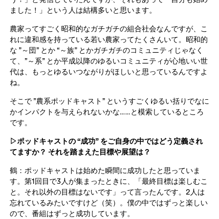
ました！」という人は結構多いと思います。
農家ってすごく昭和的なガチガチの組合社会なんですが、こ
れに違和感を持っている若い農家ってたくさんいて。昭和的
な ”～団” とか “～族” とかガチガチのコミュニティじゃなく
て、”～系” とか平成以降のゆるいコミュニティが心地いい世
代は、もっとゆるいつながりがほしいと思っているんですよ
ね。
そこで ”農系ポッドキャスト” というすごくゆるい括りでなに
かインパクトを与えられないかな……と模索しているところ
です。
▷ポッドキャストの “成功” をご自身の中ではどう定義され
てますか？ それを踏まえた目標や展望は？
鶴：ポッドキャストは始めた瞬間に成功したと思っていま
す。第1回目で3人が集まったときに、「最終目標は楽しむこ
と。それ以外の目標はないです」って言ったんです。2人は
忘れているみたいですけど（笑）。僕の中ではずっと楽しい
ので、番組はずっと成功しています。