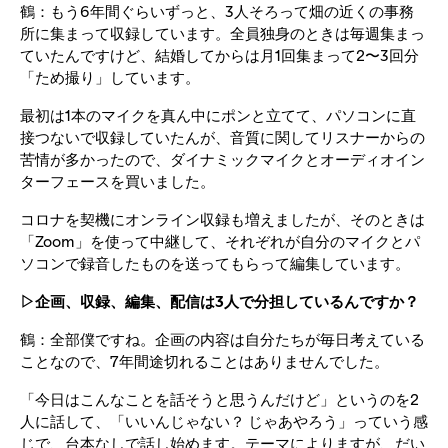
鶴：もう6年間ぐらいずっと、3人そろって畑の近くの事務
所に集まって収録しています。全員独身のときは毎週集まっ
ていたんですけど、結婚してからは月1回集まって2〜3回分
「ため撮り」しています。
最初は1本のマイクを真ん中にポンと立てて、パソコンに直
接つないで収録していたんが、音質に関してリスナーからの
苦情が多かったので、ダイナミックマイクとオーディオイン
ターフェースを買いました。
コロナを契機にオンライン収録も増えましたが、そのときは
「Zoom」を使って中継して、それぞれが自分のマイクとパ
ソコンで録音したものを送ってもらって編集しています。
▷企画、収録、編集、配信は3人で分担しているんですか？
鶴：全部僕ですね。企画の内容は自分たちが毎日考えている
ことなので、7年間途切れることはありませんでした。
「今日はこんなことを話そうと思うんだけど」というのを2
人に話して、「いいんじゃない？ じゃあやろう」っていう感
じで、台本なしで話し始めます。テーマによりますが、だい