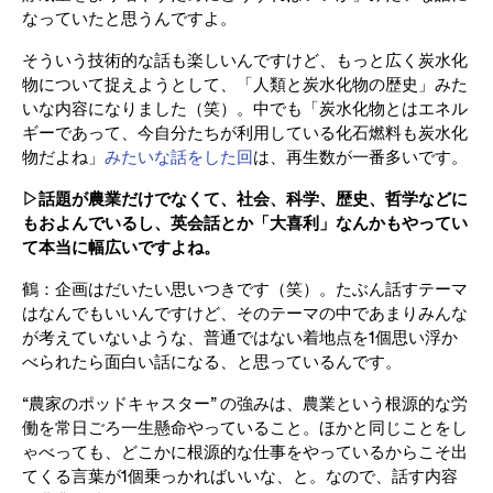
なっていたと思うんですよ。
そういう技術的な話も楽しいんですけど、もっと広く炭水化
物について捉えようとして、「人類と炭水化物の歴史」みた
いな内容になりました（笑）。中でも「炭水化物とはエネル
ギーであって、今自分たちが利用している化石燃料も炭水化
物だよね」
みたいな話をした回
は、再生数が一番多いです。
▷話題が農業だけでなくて、社会、科学、歴史、哲学などに
もおよんでいるし、英会話とか「大喜利」なんかもやってい
て本当に幅広いですよね。
鶴：企画はだいたい思いつきです（笑）。たぶん話すテーマ
はなんでもいいんですけど、そのテーマの中であまりみんな
が考えていないような、普通ではない着地点を1個思い浮か
べられたら面白い話になる、と思っているんです。
“農家のポッドキャスター” の強みは、農業という根源的な労
働を常日ごろ一生懸命やっていること。ほかと同じことをし
ゃべっても、どこかに根源的な仕事をやっているからこそ出
てくる言葉が1個乗っかればいいな、と。なので、話す内容