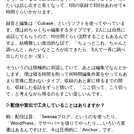
たいは話し出すと長くなって、1回の収録で3回分あわせて4
時間ぐらいかかります。
録音と編集は「Cubase」というソフトを使ってやっていま
す。僕はめちゃくちゃ編集するタイプです。2人には自然に
会話してもらうので、10分間ぐらい沈黙することもあるんで
すよ。結構難しい政治的な話で、「ちょっとこれ、ちゃんと
調べんと」みたいなところが出てきたら、3人で一斉に調べ
出したりとか（笑）。
そういうのは積極的に容認していて、あとは編集でなんとか
します。僕は寝る時間を削って何時間編集作業をやってもあ
まり苦痛に思わないタイプ。収録のあと家に帰るまでの間
も、収録した会話をずっと聴いて、「ここ切って、こう切っ
て」と考えながら帰るのもすごい楽しいんです。
▷配信や宣伝で工夫していることはありますか？
鶴：配信は昔、「Seesaaブログ」というのを使ったり、
「WordPress」でサーバーを借りてやったり……いろいろ変
遷はあるんですけど、今は圧倒的に「Anchor」です。