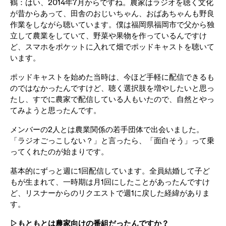
鶴：はい、2014年7月からですね。農家はラジオを聴く文化
が昔からあって、田舎のおじいちゃん、おばあちゃんも野良
作業をしながら聴いています。僕は福岡県福岡市で父から独
立して農業をしていて、野菜や果物を作っているんですけ
ど、スマホをポケットに入れて畑でポッドキャストを聴いて
います。
ポッドキャストを始めた当時は、今ほど手軽に配信できるも
のではなかったんですけど、聴く選択肢を増やしたいと思っ
たし、すでに農家で配信している人もいたので、自然とやっ
てみようと思ったんです。
メンバーの2人とは農業関係の若手団体で出会いました。
「ラジオごっこしない？」と言ったら、「面白そう」って乗
ってくれたのが始まりです。
基本的にずっと週に1回配信しています。全員結婚して子ど
もが生まれて、一時期は月1回にしたことがあったんですけ
ど、リスナーからのリクエストで週1に戻した経緯がありま
す。
▷もともとは農家向けの番組だったんですか？