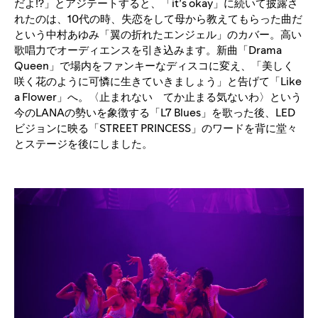
だよ!?」とアジテートすると、「it’s okay」に続いて披露さ
れたのは、10代の時、失恋をして母から教えてもらった曲だ
という中村あゆみ「翼の折れたエンジェル」のカバー。高い
歌唱力でオーディエンスを引き込みます。新曲「Drama
Queen」で場内をファンキーなディスコに変え、「美しく
咲く花のように可憐に生きていきましょう」と告げて「Like
a Flower」へ。〈止まれない てか止まる気ないわ〉という
今のLANAの勢いを象徴する「L7 Blues」を歌った後、LED
ビジョンに映る「STREET PRINCESS」のワードを背に堂々
とステージを後にしました。