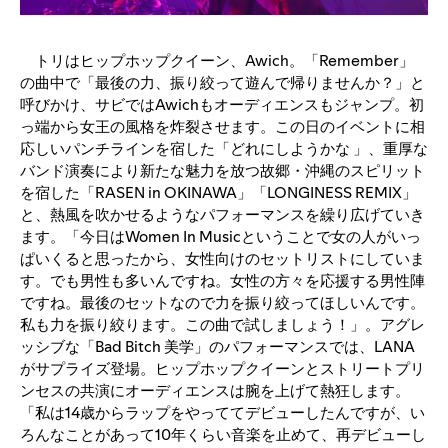
トリはヒップホップクイーン、Awich。「Remember」
の曲中で「最後の力、振り絞って遊んで帰りませんか？」と
呼びかけ、サビではAwichもオーディエンスもジャンプ。初
っ端から女王の風格を炸裂させます。この日のイベントに相
応しいパンチラインを宿した「どれにしようかな 」、重厚な
バンド演奏により新たな魅力を放つ故郷・沖縄のスピリット
を宿した「RASEN in OKINAWA」「LONGINESS REMIX」
と、熱風を吹かせるようなパフォーマンスを繰り広げていき
ます。「今日はWomen In Musicということで女の人がいっ
ぱいくると思ったから、女性向けのセットリストにしていま
す。でも男性も多いんですね。女性の方々を応援する男性陣
ですね。最後のセットなので力を振り絞ってほしいんです。
私も力を振り絞ります。この曲で試しましょう！」。アグレ
ッシブな「Bad Bitch 美学」のパフォーマンスでは、LANA
がサプライズ登場。ヒップホップクイーンとストリートプリ
ンセスの共演にオーディエンスは腕を上げて熱狂します。
「私は14歳からラップをやっててデビューしたんですが、い
ろんなことがあって10年くらい音楽を止めて、再デビューし