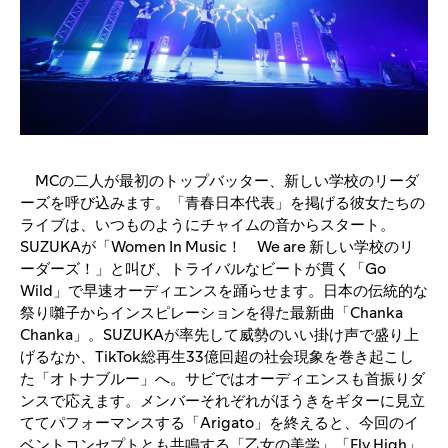
MCの二人が最初のトップバッター、新しい学校のリーダ
ーズを呼び込みます。「青春日本代表」を掲げる彼女たちの
ライブは、いつものようにチャイムの音からスタート。
SUZUKAが「Women In Music！ We are 新しい学校のリ
ーダーズ！」と叫び、トライバルなビートが貫く「Go
Wild」で早速オーディエンスを踊らせます。日本の伝統的な
祭り囃子からインスピレーションを得た最新曲「Chanka
Chanka」。SUZUKAが率先して威勢のいい掛け声で盛り上
げるなか、TikTok総再生33億回超の社会現象を巻き起こし
た「オトナブルー」へ。サビではオーディエンスも首振りダ
ンスで応えます。メンバーそれぞれがほうきをギターに見立
ててパフォーマンスする「Arigato」を終えると、今回のイ
ベントコンセプトとも共鳴する「乙女の美学」「Fly High」