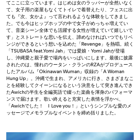
てここに立っています。はじめは女のラッパーが全然いなく
て、女子用の楽屋もなくてトイレで着替えたり、フェスに出
ても『次、女かよ』って言われるような体験をしてきまし
た。でも今はヒップホップの中で女子がめっちゃ増えてい
て、音楽シーン全体でも活躍する女性が増えていて嬉しいで
す」とストレートな思いを伝え、諦めなければいつでもリベ
ンジができるという想いを込めた「Revenge」を熱唱。続く
「TSUBASA feat.Yomi Jah」では愛娘・Yomi Jahが登場
し、沖縄愛と親子愛で場内をいっぱいにします。最後に披露
されたのは、憧れのウータン・クランのRZAがプロデュース
したアルバム『Okinawan Wuman』収録の「A Woman
Hung Up」。沖縄で生まれ、アメリカに行き、さまざまなこ
とを経験してクイーンになるという決意をして突き進んでき
たAwichの半生を全編英語で綴った楽曲を渾身のパフォーマ
ンスで届けます。歌い終えると充実した表情を浮かべ、
「Awichでした！ I Love you！」というシンプルな愛のメ
ッセージでメモラブルなイベントを締め括りました。