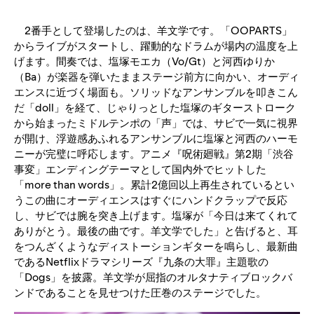
2番手として登場したのは、羊文学です。「OOPARTS」
からライブがスタートし、躍動的なドラムが場内の温度を上
げます。間奏では、塩塚モエカ（Vo/Gt）と河西ゆりか
（Ba）が楽器を弾いたままステージ前方に向かい、オーディ
エンスに近づく場面も。ソリッドなアンサンブルを叩きこん
だ「doll」を経て、じゃりっとした塩塚のギターストローク
から始まったミドルテンポの「声」では、サビで一気に視界
が開け、浮遊感あふれるアンサンブルに塩塚と河西のハーモ
ニーが完璧に呼応します。アニメ『呪術廻戦』第2期「渋谷
事変」エンディングテーマとして国内外でヒットした
「more than words」。累計2億回以上再生されているとい
うこの曲にオーディエンスはすぐにハンドクラップで反応
し、サビでは腕を突き上げます。塩塚が「今日は来てくれて
ありがとう。最後の曲です。羊文学でした」と告げると、耳
をつんざくようなディストーションギターを鳴らし、最新曲
であるNetflixドラマシリーズ『九条の大罪』主題歌の
「Dogs」を披露。羊文学が屈指のオルタナティブロックバ
ンドであることを見せつけた圧巻のステージでした。