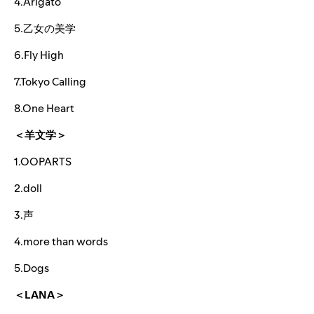
4.Arigato
5.乙女の美学
6.Fly High
7.Tokyo Calling
8.One Heart
＜羊文学＞
1.OOPARTS
2.doll
3.声
4.more than words
5.Dogs
＜LANA＞