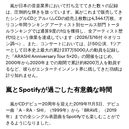
嵐が日本の音楽業界において打ち立ててきた数々の記録
は、圧倒的な輝きを放っています。嵐がこれまで販売してき
たシングルCDとアルバムCDの総売上枚数は4,344.1万枚。オ
リコン年間ランキング アーティスト別セールス部門 トータ
ルランキングでは通算9度の1位を獲得し、全アーティスト歴
代1位という偉業を達成しています（2026/3/16付 ※オリコ
ン調べ）。また、コンサートにおいては、計50公演、1ツア
ーとして日本史上最大の累計237万5000人の動員を記録し
た『ARASHI Anniversary Tour 5×20』の開催をはじめ、
2000年から2020年までの期間で累計約8200万人を動員す
るなど、彼らがエンターテインメント界に残してきた功績は
計り知れません。
嵐とSpotifyが過ごした有意義な時間
嵐がCDデビュー20周年を迎えた2019年11月3日、デビュ
ー曲「A・RA・SHI」（1999年）から「BRAVE」（2019
年）までの全シングル表題曲をSpotifyでも楽しむことがで
きるようになりました。