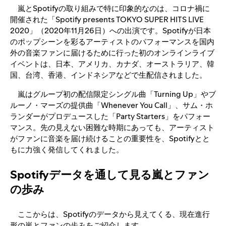
嵐とSpotifyの取り組みで特に印象的なのは、コロナ禍に
開催された「Spotify presents TOKYO SUPER HITS LIVE
2020」（2020年11月26日）への出演です。Spotifyが日本
のポップシーンを彩るアーティストのパフォーマンスを国内
外の音楽ファンに届けるために行った初のオンラインライブ
イベントは、日本、アメリカ、カナダ、オーストラリア、韓
国、台湾、香港、インドネシアなどで生配信されました。
嵐はグループ初の配信限定シングル曲「Turning Up」やブ
ルーノ・マーズの提供曲「Whenever You Call」、サム・ホ
ランダーがプロデュースした「Party Starters」をパフォー
マンス。先の見えない困難な時期にあっても、アーティスト
がファンに音楽を届け続けることの重要性を、Spotifyとと
もに力強く発信してくれました。
Spotifyデータを通して見る嵐とファン
の歩み
ここからは、Spotifyのデータから見えてくる、現在進行
形の嵐とファンの歩みをご紹介します。