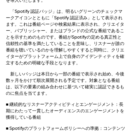
を導入いたします。
「Spotify 認証バッジ」は、明るいグリーンのチェックマ
ークアイコンとともに「Spotify 認証済み」として表示され
ます。これは番組ページや検索結果に表示され、クリエイタ
ー、パブリッシャー、またはブランドの公式な番組であるこ
とを示すためのものです。番組がSpotifyの定める真正性と
信頼性の基準を満たしていることを意味し、リスナーが誰の
番組を聴いているのかを理解しやすくすると同時に、クリエ
イターがプラットフォーム上で自身のアイデンティティを確
立するための明確な手段となります。
新しいバッジは本日から一部の番組で表示され始め、今後
数ヶ月をかけて順次展開される予定です。対象となる番組
は、以下の要素の組み合わせに基づいて確実に認証できるも
のに焦点を当てます。
■ 継続的なリスナーアクティビティとエンゲージメント：長
期にわたって一貫したオーディエンスのエンゲージメントを
獲得している番組
■ Spotifyのプラットフォームポリシーへの準拠：コンテンツ