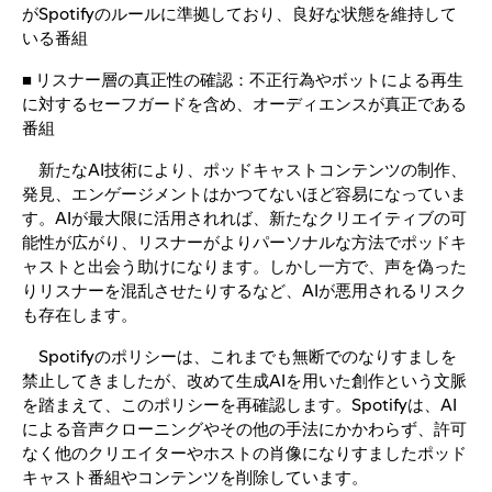
がSpotifyのルールに準拠しており、良好な状態を維持して
いる番組
■ リスナー層の真正性の確認：不正行為やボットによる再生
に対するセーフガードを含め、オーディエンスが真正である
番組
新たなAI技術により、ポッドキャストコンテンツの制作、
発見、エンゲージメントはかつてないほど容易になっていま
す。AIが最大限に活用されれば、新たなクリエイティブの可
能性が広がり、リスナーがよりパーソナルな方法でポッドキ
ャストと出会う助けになります。しかし一方で、声を偽った
りリスナーを混乱させたりするなど、AIが悪用されるリスク
も存在します。
Spotifyのポリシーは、これまでも無断でのなりすましを
禁止してきましたが、改めて生成AIを用いた創作という文脈
を踏まえて、このポリシーを再確認します。Spotifyは、AI
による音声クローニングやその他の手法にかかわらず、許可
なく他のクリエイターやホストの肖像になりすましたポッド
キャスト番組やコンテンツを削除しています。