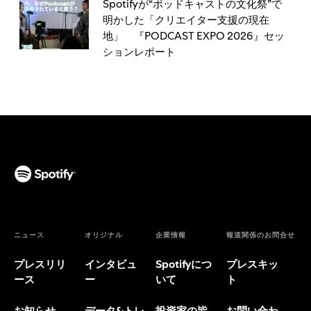
Spotifyが“ポッドキャストの文化祭”で
明かした「クリエイター支援の現在
地」 『PODCAST EXPO 2026』セッ
ションレポート
ニュース
オリジナル
企業情報
報道関係のお問合せ
プレスリリ
インタビュ
Spotifyにつ
プレスキッ
ース
ー
いて
ト
お知らせ
データ&トレ
投資家の皆
お問い合わ