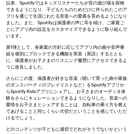
以来、Spotifyではキッズリスナーたちが音の遊び場を探検
できるようになり、子どもたちのためだけに作られたこのア
プリを通じて生涯にわたる音楽への愛着を育めるようになり
ました。また、Spotifyは保護者の声に耳を傾け、ご家庭ご
とにアプリ内の設定をカスタマイズできるように取り組んで
います。
第1弾として、各家庭の方針に応じて
アプリ内の曲や音声番
組を個別にブロックできる機能を実装
（英語）するととも
に、保護者がお子さまのリスニング履歴にアクセスできるよ
うに改良しました。
さらにこの度、保護者が好きな音楽（聴いて育った曲や家族
のダンスパーティのプレイリストなど）をSpotifyアプリか
らSpotify Kidsアプリにシェアし、お子さまのオーディオ体
験をさらにキュレーションできるようになりした。音楽への
愛情をお子さまとシェアすることは、自転車の乗り方を教え
てあげることと同じくらい大切だということを感じていただ
けるでしょう。
どのコンテンツが子どもに適切でどれがそうでないかという