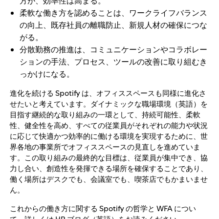
方が、効率性は高まる。
柔軟な働き方を認めることは、ワークライフバランス
の向上、既存社員の離職防止、新規人材の確保につな
がる。
分散勤務の推進は、コミュニケーションやコラボレー
ションの手法、プロセス、ツールの改善に取り組むき
っかけになる。
進化を続ける Spotify は、オフィススペースも同様に進化さ
せたいと考えています。
ダイナミックな職場環境
（英語）を
目指す継続的な取り組みの一環として、持続可能性、柔軟
性、健全性を高め、すべての従業員がそれぞれの能力や状況
に応じて快適かつ効率的に働ける環境を実現するために、世
界各地の事業所でオフィススペースの見直しを進めていま
す。この取り組みの最終的な目標は、従業員が集中でき、協
力し合い、創造性を発揮できる場所を確保することであり、
働く場所はデスクでも、会議室でも、喫茶店でもかまいませ
ん。
これからの働き方に関する Spotify の哲学と WFA につい