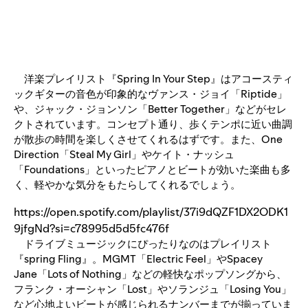
洋楽プレイリスト『Spring In Your Step』はアコースティ
ックギターの音色が印象的なヴァンス・ジョイ「Riptide」
や、ジャック・ジョンソン「Better Together」などがセレ
クトされています。コンセプト通り、歩くテンポに近い曲調
が散歩の時間を楽しくさせてくれるはずです。また、One
Direction「Steal My Girl」やケイト・ナッシュ
「Foundations」といったピアノとビートが効いた楽曲も多
く、軽やかな気分をもたらしてくれるでしょう。
https://open.spotify.com/playlist/37i9dQZF1DX2ODK1
9jfgNd?si=c78995d5d5fc476f
ドライブミュージックにぴったりなのはプレイリスト
『spring Fling』。MGMT「Electric Feel」やSpacey
Jane「Lots of Nothing」などの軽快なポップソングから、
フランク・オーシャン「Lost」やソランジュ「Losing You」
など心地よいビートが感じられるナンバーまでが揃っていま