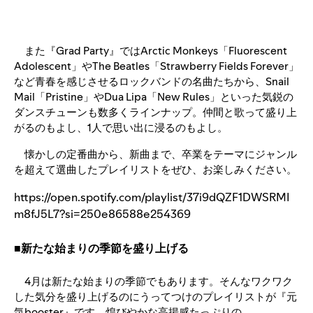
また『Grad Party』ではArctic Monkeys「Fluorescent
Adolescent」やThe Beatles「Strawberry Fields Forever」
など青春を感じさせるロックバンドの名曲たちから、Snail
Mail「Pristine」やDua Lipa「New Rules」といった気鋭の
ダンスチューンも数多くラインナップ。仲間と歌って盛り上
がるのもよし、1人で思い出に浸るのもよし。
懐かしの定番曲から、新曲まで、卒業をテーマにジャンル
を超えて選曲したプレイリストをぜひ、お楽しみください。
https://open.spotify.com/playlist/37i9dQZF1DWSRMI
m8fJ5L7?si=250e86588e254369
■新たな始まりの季節を盛り上げる
4月は新たな始まりの季節でもあります。そんなワクワク
した気分を盛り上げるのにうってつけのプレイリストが『元
気booster』です。煌びやかな高揚感たっぷりの