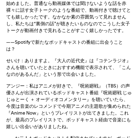
始めました。普通なら動画媒体では聞けないような話を赤
裸々に話す女子トークのような番組で、動画付きで聴けてと
ても嬉しかったです。なかなか素の雰囲気って見れません
し、私たちは“裏側の話”が聴きたいものなのでこうした女子
トークが動画付きで見れることがすごく嬉しかったです。
――Spotifyで新たなポッドキャストの番組に出会うこと
は？
せいけ：ありますよ。『大人の近代史』は『コテンラジオ』
さんを聴いていたときにおすすめ機能で表示されて、「こん
なのがあるんだ」という形で出会いました。
アンジー：私はアニメが好きで、『呪術廻戦』（TBS）の声
優さんが出演されているポッドキャスト番組『呪術廻戦 じゅ
じゅとーく ＋ オーディオコメンタリー』を聴いていたら、
今度は音楽のレコメンドで今期アニメの主題歌が集められた
『Anime Now』というプレイリストが出てきました。これ
が、最高のプレイリストで。ポッドキャスト経由で音楽にも
嬉しい出会いがありましたね。