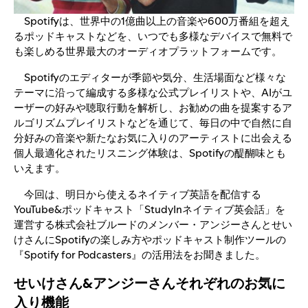
Spotifyは、世界中の1億曲以上の音楽や600万番組を超え
るポッドキャストなどを、いつでも多様なデバイスで無料で
も楽しめる世界最大のオーディオプラットフォームです。
Spotifyのエディターが季節や気分、生活場面など様々な
テーマに沿って編成する多様な公式プレイリストや、AIがユ
ーザーの好みや聴取行動を解析し、お勧めの曲を提案するア
ルゴリズムプレイリストなどを通じて、毎日の中で自然に自
分好みの音楽や新たなお気に入りのアーティストに出会える
個人最適化されたリスニング体験は、Spotifyの醍醐味とも
いえます。
今回は、明日から使えるネイティブ英語を配信する
YouTube&ポッドキャスト「StudyInネイティブ英会話」を
運営する株式会社ブルードのメンバー・アンジーさんとせい
けさんにSpotifyの楽しみ方やポッドキャスト制作ツールの
『Spotify for Podcasters』の活用法をお聞きました。
せいけさん&アンジーさんそれぞれのお気に
入り機能