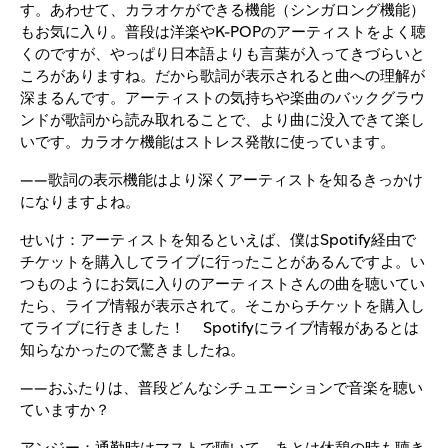
す。あわせて、カラオケができる機能（シンガロング機能）
もお気に入り。普段は洋楽やK-POPのアーティストをよく聴
くのですが、やっぱり日本語よりも言葉が入ってきづらいと
ころがありますね。だから歌詞が表示されると曲への理解が
深まるんです。アーティストの気持ちや楽曲のバックグラウ
ンドが歌詞から読み取れることで、より曲に没入できて楽し
いです。カラオケ機能はストレス発散に使っています。
――歌詞の表示機能はより深くアーティストを知るきっかけ
になりますよね。
せいけ：アーティストを知るといえば、僕はSpotify経由で
チケットを購入してライブに行ったことがあるんですよ。い
つものようにお気に入りのアーティストさんの曲を聴いてい
たら、ライブ情報が表示されて。そこからチケットを購入し
てライブに行きました！ Spotifyにライブ情報があるとは
知らなかったので驚きましたね。
――おふたりは、普段どんなシチュエーションで音楽を聴い
ていますか？
アンジー：通勤時はマストで聴いて、あとは休憩の時も聴き