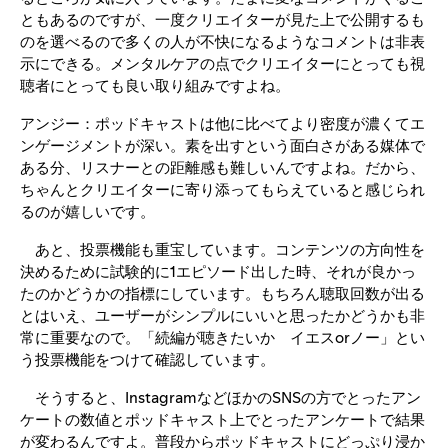
ともあるのですが、一度クリエイターが見た上で公開するも
のを選べるので多くの人が不快になるようなコメントは非表
示にできる。メンタルケアの点でクリエイターにとっても視
聴者にとっても良い取り組みですよね。
アンジー：ポッドキャストは他に比べてより密度が濃くてエ
ンゲージメントが深い。素を出すという面白さがある媒体で
ある分、リスナーとの距離感も難しいんですよね。だから、
ちゃんとクリエイターに寄り添ってもらえていると感じられ
るのが嬉しいです。
あと、投票機能も重宝しています。コンテンツの方向性を
決めるために試験的に1エピソード出した時、それが良かっ
たのかどうかの指標にしています。もちろん聴取回数が出る
とはいえ、ユーザーがシンプルにいいと思ったかどうかも非
常に重要なので。「続編が聴きたいか イエスorノー」とい
う投票機能をつけて確認しています。
そうすると、InstagramなどほかのSNSの方でとったアン
ケートの数値とポッドキャスト上でとったアンケートで結果
が変わるんですよ。普段からポッドキャストにどっぷり浸か