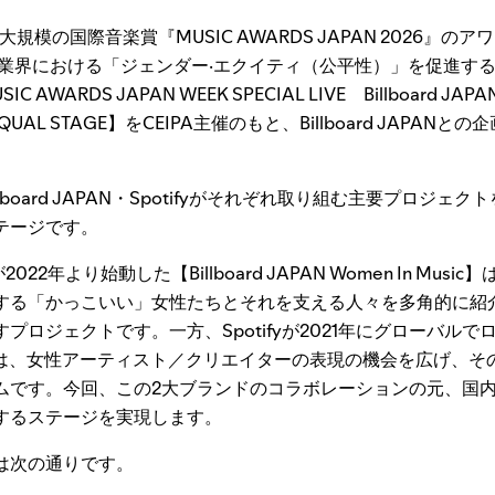
最大規模の国際音楽賞『MUSIC AWARDS JAPAN 2026』
楽業界における「ジェンダー‧エクイティ（公平性）」を促進す
ARDS JAPAN WEEK SPECIAL LIVE Billboard JAPAN | 
c – EQUAL STAGE】をCEIPA主催のもと、Billboard JAPA
board JAPAN・Spotifyがそれぞれ取り組む主要プロジェ
テージです。
ANが2022年より始動した【Billboard JAPAN Women In Mu
する「かっこいい」女性たちとそれを支える人々を多角的に紹
プロジェクトです。一方、Spotifyが2021年にグローバルで
QUAL】は、女性アーティスト／クリエイターの表現の機会を広げ、
ムです。今回、この2大ブランドのコラボレーションの元、国
するステージを実現します。
は次の通りです。