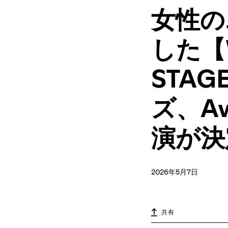
女性の
した【Wo
STA
ズ、A
演が決
2026年5月7日
共有