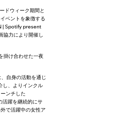
のアワードウィーク期間と
るイベントを象徴する
Spotify present
Nとの企画協力により開催し
クトを掛け合わせた一夜
sic】は、自身の活動を通じ
介し、よりインクル
ローンチした
その活躍を継続的にサ
内外で活躍中の女性ア