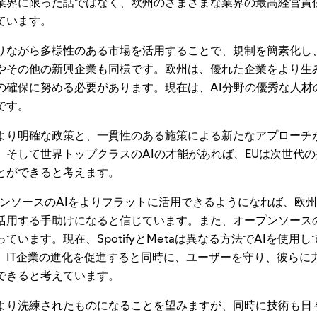
業界に限った話ではなく、欧州のさまざまな業界の最高経営責
ています。
ながら多様性のある市場を活用することで、規制を簡素化し
やその他の新興企業も同様です。欧州は、優れた企業をより生
の確保に努める必要があります。現在は、AI分野の優秀な人材
です。
り明確な政策と、一貫性のある施策による新たなアプローチ
、そして世界トップクラスのAIの才能があれば、EUは次世代
とができると考えます。
ープンソースのAIをよりフラットに活用できるようになれば、欧
活用する手助けになると信じています。また、オープンソースの
ています。現在、SpotifyとMetaは異なる方法でAIを使用
、IT企業の進化を促進すると同時に、ユーザーを守り、彼らに
できると考えています。
り洗練されたものになることを望みますが、同時に技術も日