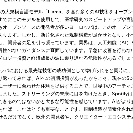
の大規模言語モデル「Llama」を含む多くのAI技術をオープ
すでにこのモデルを使用して、医学研究のスピードアップや言
もオープンソースの開発者が多いヨーロッパは、このオープンソ
あります。しかし、断片化された規制構造が足かせとなり、不
し、開発者の足を引っ張っています。業界は、人工知能（AI）
貫性のないガイダンスに直面しています。早急に改善を行わな
ノロジー投資と経済成長の波に乗り遅れる危険性があるでしょ
ヨーロッパにおける最先端技術の成功例として挙げられると同時に
返ってみれば、AIへの初期投資があったからこそ、現在のSpot
ユーザーに合わせた体験を提供することで、世界中のアーティ
ました。ストリーミングの未来に目を向けたとき、Spotifyは
できるのではないかと大きな可能性を感じています。AIがより
あれば、これはとても重要なことです。規制構造が簡素化され
させるだけでなく、欧州の開発者や、クリエイター・エコシステ