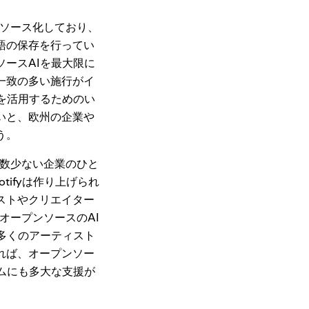
ンソース化しており、
語の保存を行ってい
ースAIを最大限に
一致の多い施行がイ
を活用するためのい
いと、欧州の企業や
う。
、数少ない企業のひと
ifyは作り上げられ
ストやクリエイター
オープンソースのAI
多くのアーティスト
れば、オープンソー
ムにも多大な支援が