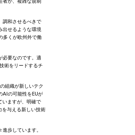
任者が、複雑な規制
、調和させるべきで
み出せるような環境
の多くが欧州外で働
が必要なのです。適
の技術をリードするチ
州の組織が新しいテク
AIの可能性をEUが
していますが、明確で
力を与える新しい技術
々進歩しています。