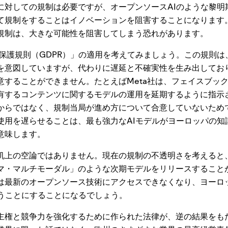
対しての規制は必要ですが、オープンソースAIのような黎明
て規制をすることはイノベーションを阻害することになります
規制は、大きな可能性を阻害してしまう恐れがあります。
保護規則（GDPR）」の適用を考えてみましょう。この規則は
を意図していますが、代わりに遅延と不確実性を生み出してお
意することができません。たとえばMeta社は、フェイスブッ
有するコンテンツに関するモデルの運用を延期するように指示
からではなく、規制当局が進め方について合意していないため
使用を遅らせることは、最も強力なAIモデルがヨーロッパの知
意味します。
上の空論ではありません。現在の規制の不透明さを考えると、
マ・マルチモーダル」のような次期モデルをリリースすること
は最新のオープンソース技術にアクセスできなくなり、ヨーロ
使うことにすることになるでしょう。
権と競争力を強化するために作られた法律が、逆の結果をも