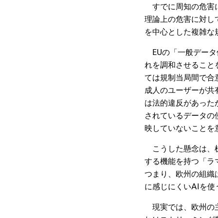
すでに周知の危害に
理論上の危害に対し
を中心とした複雑な
EUの「一般データ
れを調和させること
ては規制当局間で合
成人のユーザーが共
は法的違反があった
されているデータの
映していないことを
こうした懸念は、机
する機能を持つ「ラ
つまり、欧州の組織
に感じにくいAIを
現実では、欧州の主