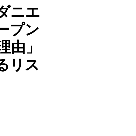
ダニエ
ープン
理由」
るリス