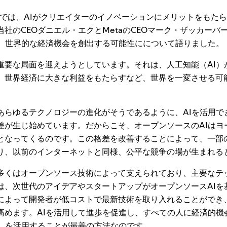
ifyでは、AIがクリエイターのイノベーションにメリットをもた
社のCEOダニエル・エクとMetaのCEOマーク・ザッカーバ
し、世界的な経済機会を創出する可能性にについて語りました。
要な局面を迎えようとしています。それは、人工知能（AI）
、世界経済に大きな利益をもたらすなど、世界を一変させる可
らゆるテクノロジーの進化がそうであるように、AIを活用で
差が生じ始めています。だからこそ、オープンソースのAIはヨ
となってくるのです。この格差を改善することによって、一部
り、以前のインターネットと同様、公平な競争の場が生まれる
くはオープンソース技術によって支えられており、主要なテ
は、次世代のアイデアやスタートアップがオープンソースAIを
によって開発者が低コストで最新技術を取り入れることができ
高めます。AIを活用して進歩を促進し、すべての人に経済的機
I）を活用することが最善の方法なのです。