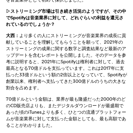
▷ストリーミング市場は引き続き活況のようですが、その中
でSpotifyは音楽業界に対して、どれぐらいの利益を還元さ
れているのでしょうか？
大西：
より多くの人にストリーミングが音楽業界の成長に貢
献していることを理解してもらうことを願って、2021年の
ストリーミングの成果に関する数字と調査結果など最新のア
ップデートを含むレポートを公開しました。そのデータを参
考に説明すると、2021年にSpotifyは権利者に対して、過去
最高となる70億ドルを支払っています。これは2017年に支
払った33億ドルという額の2倍以上となっていて、Spotifyが
創業以来、権利者へ支払ってきた300億ドルのうちの大きな
割合を占めます。
70億ドルという金額は、業界が最も隆盛だった2000年のど
のCD販売店よりも、またデジタルダウンロードが最盛期で
あった頃のiTunesよりも多く、ひとつの流通プラットフォー
ムが音楽業界に対して支払った金額としても、最も高額であ
ることがわかりました。