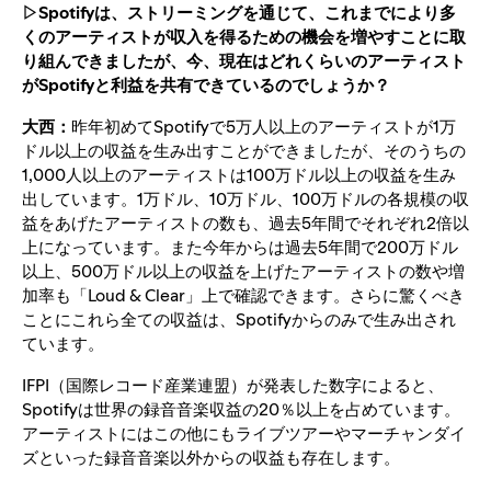
▷Spotifyは、ストリーミングを通じて、これまでにより多
くのアーティストが収入を得るための機会を増やすことに取
り組んできましたが、今、現在はどれくらいのアーティスト
がSpotifyと利益を共有できているのでしょうか？
大西：
昨年初めてSpotifyで5万人以上のアーティストが1万
ドル以上の収益を生み出すことができましたが、そのうちの
1,000人以上のアーティストは100万ドル以上の収益を生み
出しています。1万ドル、10万ドル、100万ドルの各規模の収
益をあげたアーティストの数も、過去5年間でそれぞれ2倍以
上になっています。また今年からは過去5年間で200万ドル
以上、500万ドル以上の収益を上げたアーティストの数や増
加率も「Loud & Clear」上で確認できます。さらに驚くべき
ことにこれら全ての収益は、Spotifyからのみで生み出され
ています。
IFPI（国際レコード産業連盟）が発表した数字によると、
Spotifyは世界の録音音楽収益の20％以上を占めています。
アーティストにはこの他にもライブツアーやマーチャンダイ
ズといった録音音楽以外からの収益も存在します。