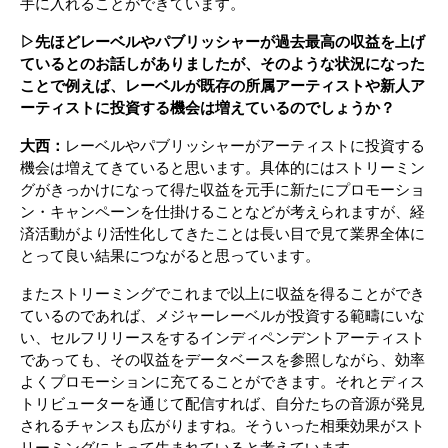
手に入れることができています。
▷先ほどレーベルやパブリッシャーが過去最高の収益を上げ
ているとのお話しがありましたが、そのような状況になった
ことで例えば、レーベルが既存の所属アーティストや新人ア
ーティストに投資する機会は増えているのでしょうか？
大西：
レーベルやパブリッシャーがアーティストに投資する
機会は増えてきていると思います。具体的にはストリーミン
グがきっかけになって得た収益を元手に新たにプロモーショ
ン・キャンペーンを仕掛けることなどが考えられますが、経
済活動がより活性化してきたことは長い目で見て業界全体に
とって良い結果につながると思っています。
またストリーミングでこれまで以上に収益を得ることができ
ているのであれば、メジャーレーベルが投資する範疇にいな
い、セルフリリースをするインディペンデントアーティスト
であっても、その収益をデータベースを参照しながら、効率
よくプロモーションに充てることができます。それとディス
トリビューターを通じて配信すれば、自分たちの音源が発見
されるチャンスも広がりますね。そういった相乗効果がスト
リーミングによって生まれていると考えています。