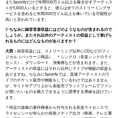
またSpotifyだけで年間100万ドル以上を稼ぎ出すアーティス
トが1,000人いるとすると、彼らは全てのストリーミングサ
ービスを含めると年間300万ドル以上を稼いでいる可能性が
高いと言われています。
▷ちなみに録音音楽収益にはどのようなものが含まれるので
しょうか。またそれ以外のアーティストの収益として挙げら
れるものにはどんなものがありますか？
大西：
録音収益には、ストリーミング以外にCDなどのフィ
ジカル（パッケージ商品）、＊シンクロ（音楽シンクロライ
センス）、ダウンロード、演奏権などが含まれます。また、
アーティストの収益にはそれら以外にライブや物販の収益も
ありますね。ちなみにSpotifyでは、直接アーティストのラ
イブのチケット販売や物販をしているわけではありません
が、サイトやアプリ上から各販売プラットフォームでファン
が買いたいものを購入できるように誘導する導線を設けてい
ます。
＊特定の楽曲の著作権者から付与される音楽ライセンスで、
ライセンシーが何らかの視覚メディア出力（映画、テレビ番