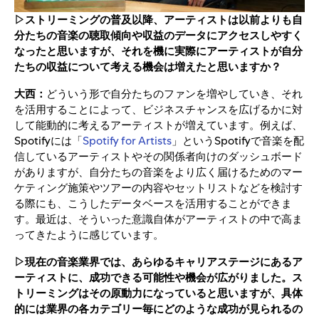
▷ストリーミングの普及以降、アーティストは以前よりも自
分たちの音楽の聴取傾向や収益のデータにアクセスしやすく
なったと思いますが、それを機に実際にアーティストが自分
たちの収益について考える機会は増えたと思いますか？
大西：
どういう形で自分たちのファンを増やしていき、それ
を活用することによって、ビジネスチャンスを広げるかに対
して能動的に考えるアーティストが増えています。例えば、
Spotifyには「
Spotify for Artists
」というSpotifyで音楽を配
信しているアーティストやその関係者向けのダッシュボード
がありますが、自分たちの音楽をより広く届けるためのマー
ケティング施策やツアーの内容やセットリストなどを検討す
る際にも、こうしたデータベースを活用することができま
す。最近は、そういった意識自体がアーティストの中で高ま
ってきたように感じています。
▷現在の音楽業界では、あらゆるキャリアステージにあるア
ーティストに、成功できる可能性や機会が広がりました。ス
トリーミングはその原動力になっていると思いますが、具体
的には業界の各カテゴリー毎にどのような成功が見られるの