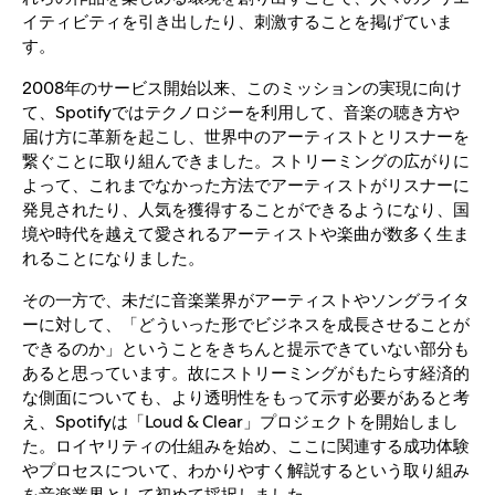
イティビティを引き出したり、刺激することを掲げていま
す。
2008年のサービス開始以来、このミッションの実現に向け
て、Spotifyではテクノロジーを利用して、音楽の聴き方や
届け方に革新を起こし、世界中のアーティストとリスナーを
繋ぐことに取り組んできました。ストリーミングの広がりに
よって、これまでなかった方法でアーティストがリスナーに
発見されたり、人気を獲得することができるようになり、国
境や時代を越えて愛されるアーティストや楽曲が数多く生ま
れることになりました。
その一方で、未だに音楽業界がアーティストやソングライタ
ーに対して、「どういった形でビジネスを成長させることが
できるのか」ということをきちんと提示できていない部分も
あると思っています。故にストリーミングがもたらす経済的
な側面についても、より透明性をもって示す必要があると考
え、Spotifyは「Loud & Clear」プロジェクトを開始しまし
た。ロイヤリティの仕組みを始め、ここに関連する成功体験
やプロセスについて、わかりやすく解説するという取り組み
を音楽業界として初めて採択しました。