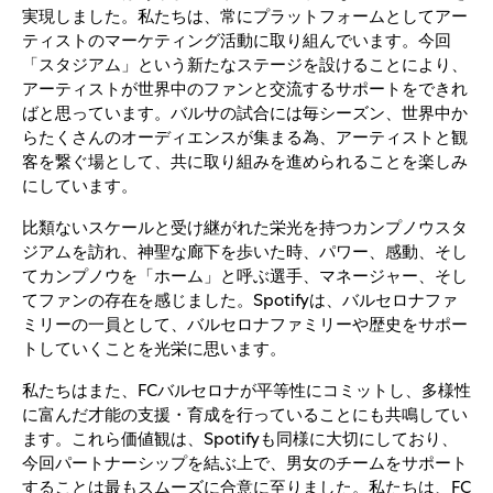
実現しました。私たちは、常にプラットフォームとしてアー
ティストのマーケティング活動に取り組んでいます。今回
「スタジアム」という新たなステージを設けることにより、
アーティストが世界中のファンと交流するサポートをできれ
ばと思っています。バルサの試合には毎シーズン、世界中か
らたくさんのオーディエンスが集まる為、アーティストと観
客を繋ぐ場として、共に取り組みを進められることを楽しみ
にしています。
比類ないスケールと受け継がれた栄光を持つカンプノウスタ
ジアムを訪れ、神聖な廊下を歩いた時、パワー、感動、そし
てカンプノウを「ホーム」と呼ぶ選手、マネージャー、そし
てファンの存在を感じました。Spotifyは、バルセロナファ
ミリーの一員として、バルセロナファミリーや歴史をサポー
トしていくことを光栄に思います。
私たちはまた、FCバルセロナが平等性にコミットし、多様性
に富んだ才能の支援・育成を行っていることにも共鳴してい
ます。これら価値観は、Spotifyも同様に大切にしており、
今回パートナーシップを結ぶ上で、男女のチームをサポート
することは最もスムーズに合意に至りました。私たちは、FC