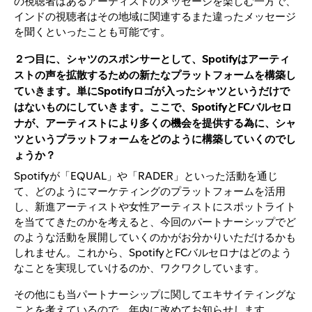
の視聴者はあるアーティストのメッセージを楽しむ一方で、
インドの視聴者はその地域に関連するまた違ったメッセージ
を聞くといったことも可能です。
２つ目に、シャツのスポンサーとして、Spotifyはアーティ
ストの声を拡散するための新たなプラットフォームを構築し
ていきます。単にSpotifyロゴが入ったシャツというだけで
はないものにしていきます。ここで、SpotifyとFCバルセロ
ナが、アーティストにより多くの機会を提供する為に、シャ
ツというプラットフォームをどのように構築していくのでし
ょうか？
Spotifyが「EQUAL」や「RADER」といった活動を通じ
て、どのようにマーケティングのプラットフォームを活用
し、新進アーティストや女性アーティストにスポットライト
を当ててきたのかを考えると、今回のパートナーシップでど
のような活動を展開していくのかがお分かりいただけるかも
しれません。これから、SpotifyとFCバルセロナはどのよう
なことを実現していけるのか、ワクワクしています。
その他にも当パートナーシップに関してエキサイティングな
ことを考えているので、年内に改めてお知らせします。