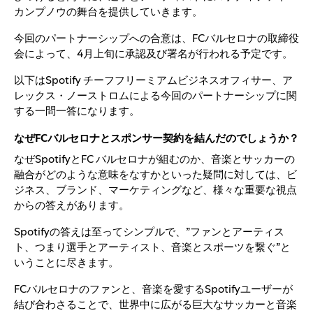
カンプノウの舞台を提供していきます。
今回のパートナーシップへの合意は、FCバルセロナの取締役
会によって、4月上旬に承認及び署名が行われる予定です。
以下はSpotify チーフフリーミアムビジネスオフィサー、ア
レックス・ノーストロムによる今回のパートナーシップに関
する一問一答になります。
なぜFCバルセロナとスポンサー契約を結んだのでしょうか？
なぜSpotifyとFC バルセロナが組むのか、音楽とサッカーの
融合がどのような意味をなすかといった疑問に対しては、ビ
ジネス、ブランド、マーケティングなど、様々な重要な視点
からの答えがあります。
Spotifyの答えは至ってシンプルで、”ファンとアーティス
ト、つまり選手とアーティスト、音楽とスポーツを繋ぐ”と
いうことに尽きます。
FCバルセロナのファンと、音楽を愛するSpotifyユーザーが
結び合わさることで、世界中に広がる巨大なサッカーと音楽