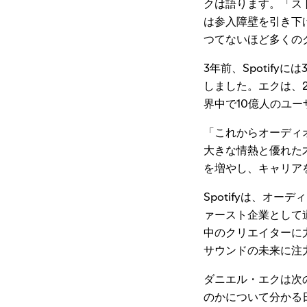
クは語ります。「ス
は参入障壁を引き下
つてないほど多くの
3年前、Spotif
しました。エクは、2
界中で10億人のユ
「これからオーディオ
大きな情熱と優れた才
を増やし、キャリア
Spotifyは、オ
ァースト企業として
中のクリエイターに
サウンドの未来に注
ダニエル・エクは次
のかについて分かる