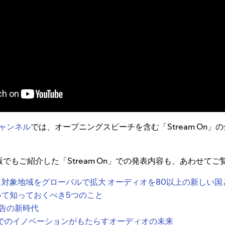
eチャンネル
では、オープニングスピーチを含む「Stream On」
ord日本版でもご紹介した「Stream On」での発表内容も、あわせて
ービス対象地域をグローバルで拡大 オーディオを80以上の新しい
Fiについて知っておくべき5つのこと
告の新時代
nchorでのイノベーションがもたらすオーディオの未来