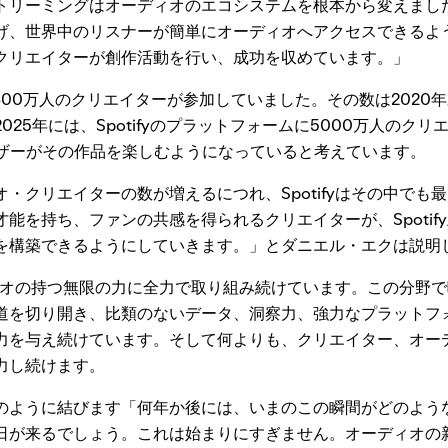
トリーミングはオーディオのエコシステムを根本から変えまし
げ、世界中のリスナーが簡単にオーディオへアクセスできるよ
クリエイターが創作活動を行い、成功を収めています。」
yには300万人のクリエイターが参加していました。その数は2020
025年には、Spotifyのプラットフォームに5000万人のク
ーザーがその作品を楽しむようになっていると考えています。
・クリエイターの数が増えるにつれ、Spotifyはその中でも
能を持ち、ファンの共感を得られるクリエイターが、Spotif
を構築できるようにしていきます。」とダニエル・エクは説明
ーディオの持つ無限の力に全力で取り組み続けています。この分野
道を切り開き、比類のないデータ、洞察力、強力なプラットフ
力を与え続けています。そして何よりも、クリエイター、オー
力し続けます。
のように結びます「何年か後には、いまのこの瞬間がどのよう
日が来るでしょう。これは始まりにすぎません。オーディオの