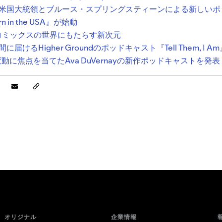
米国大統領とブルース・スプリングスティーンによる新しいポ
rn in the USA』が始動
コミックスの世界にもたらす新次元
けるHigher Groundのポッドキャスト『Tell Them, I Am
会変動に焦点を当てたAva DuVernayの新作ポッドキャストを発表
オリジナル
企業情報