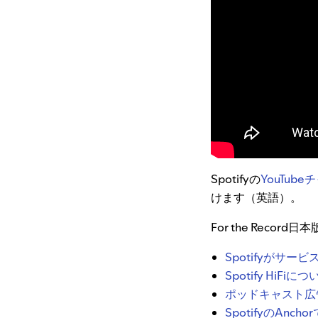
Spotifyの
YouTub
けます（英語）。
For the Rec
Spotifyがサ
Spotify Hi
ポッドキャスト広
SpotifyのA