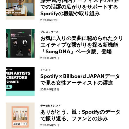
藤井 風ら国内アーティストの世界
での活躍の広がりをサポートする
Spotifyの機能や取り組み
2026年6月12日
プレスリリース
お気に入りの楽曲に秘められたクリ
エイティブな繋がりを探る新機能
「SongDNA」ベータ版、登場
2026年3月24日
イベント
Spotify × Billboard JAPANデータ
で見る女性アーティストの躍進
2026年5月29日
データ&トレンド
ありがとう、嵐：Spotifyのデータ
で振り返る、ファンとの歩み
2026年5月29日