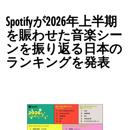
ース 第4回：高
義
Spotifyが2026年上半期
を賑わせた音楽シー
ンを振り返る日本の
ランキングを発表